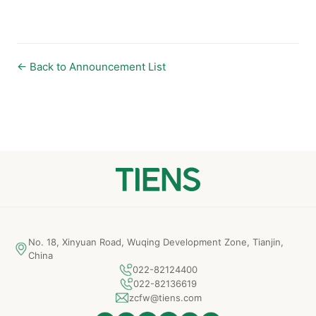
← Back to Announcement List
No. 18, Xinyuan Road, Wuqing Development Zone, Tianjin,
China
022-82124400
022-82136619
zcfw@tiens.com