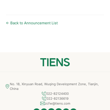
← Back to Announcement List
No. 18, Xinyuan Road, Wuqing Development Zone, Tianjin,
China
022-82124400
022-82136619
zcfw@tiens.com